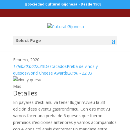
Sociedad Cultural Gijonesa - Desde 1968
Select Page
Febrero, 2020
17
feb
20:00
22:33
Destacados
Preba de vinos y
quesos
World Cheese Awards
20:00 - 22:33
Más
Detalles
En payares d’esti añu va tener llugar n’Uviéu la 33
edición d’esti eventu gastronómicu. Con esti motivu
vamos facer una preba de 6 quesos que fueron
premiaos n’ediciones anteriores y vamos acompañalos
con 4 vinos col envís d’entamar un maridaxe entre