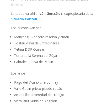
dambos.
La preba va ufrila
Iván González
, copropietariu de la
Sidrería Canteli
.
Los quesos van ser:
Manchegu Roncero reserva y curáu
Tostáu vieyu de Entrepinares
Tetina DOP Quesar
Torta de la Serena del Zújar
Cabrales Cueva del Molín
Los vinos:
Pago del Vicario chardonnay
Valle Gudin prieto picudo rosáu
Amontillado Heredad de Hidalgo
Sidra Brut Viuda de Angelón