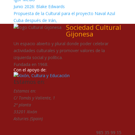
Junio 2026: Blake Edwards
Propuesta de la Cultural para el proyecto Naval Azul
Cuba después de Irán,
Sociedad Cultural
Gijonesa
Un espacio abierto y plural donde poder celebrar
actividades culturales y promover valores de la
izquierda social y política.
Fundada en 1968.
Con el apoyo de:
Estamos en:
Estamos en:
C/ Tomás y Valiente, 1
2ª planta
33201 Xixón
Asturies (Spain)
985 35 99 15