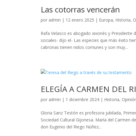
Las cotorras vencerán
por
admin
|
12 enero 2025
|
Europa
,
Historia
,
O
Rafa Velasco es abogado xixonés y Presidente d
sociales- dijo el- Las especies que más éxito tie
cabronas tienen nidos comunes y son muy...
ELEGÍA A CARMEN DEL R
por
admin
|
1 diciembre 2024
|
Historia
,
Opinió
Gloria Sanz Testón es profesora jubilada, Pri
Sociedad Cultural Gijonesa. María del Carmen del 
don Eugenio del Riego Núñez...