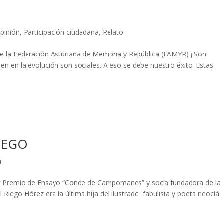
pinión
,
Participación ciudadana
,
Relato
e la Federación Asturiana de Memoria y República (FAMYR) ¡ Son
nen en la evolución son sociales. A eso se debe nuestro éxito. Estas
IEGO
n
mer Premio de Ensayo “Conde de Campomanes” y socia fundadora de l
Riego Flórez era la última hija del ilustrado fabulista y poeta neoclá