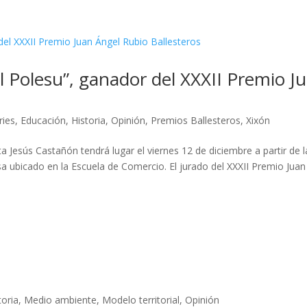
l Polesu”, ganador del XXXII Premio J
ries
,
Educación
,
Historia
,
Opinión
,
Premios Ballesteros
,
Xixón
a Jesús Castañón tendrá lugar el viernes 12 de diciembre a partir de l
esa ubicado en la Escuela de Comercio. El jurado del XXXII Premio Juan
toria
,
Medio ambiente
,
Modelo territorial
,
Opinión