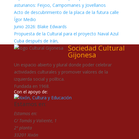
asturianos: Feijoo, Campomanes y Jovellanos
Acto de descubrimiento de la placa de la futura calle
Ígor Medio
Junio 2026: Blake Edwards
Propuesta de la Cultural para el proyecto Naval Azul
Cuba después de Irán,
Sociedad Cultural
Gijonesa
Un espacio abierto y plural donde poder celebrar
actividades culturales y promover valores de la
izquierda social y política.
Fundada en 1968.
Con el apoyo de:
Estamos en:
Estamos en:
C/ Tomás y Valiente, 1
2ª planta
33201 Xixón