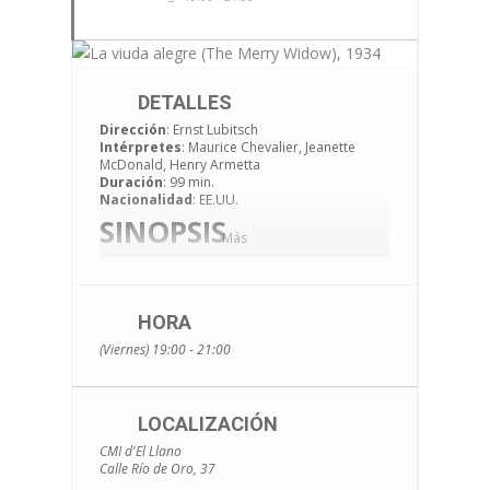
DETALLES
Dirección
:
Ernst Lubitsch
Intérpretes
: Maurice Chevalier, Jeanette
McDonald, Henry Armetta
Duración
: 99 min.
Nacionalidad
: EE.UU.
SINOPSIS
Más
Sonia es una viuda, inmensamente rica, de
Marshovia, pequeño país centro europeo del
que controla la mitad de la riqueza. El país
HORA
depende de que ella gaste su dinero en él, así
que, cuando se traslada a París porque no
(Viernes) 19:00 - 21:00
logra encontrar marido, el rey envía al Conde
Danilo a cortejarla y traerla de vuelta. Si no lo
consigue, se le formará consejo de guerra…
(FILMAFFINITY)
LOCALIZACIÓN
(*)Las proyecciones darán comienzo a las
CMI d'El Llano
19:00 h y se proyectarán en versión original
Calle Río de Oro, 37
con subtítulos en castellano.