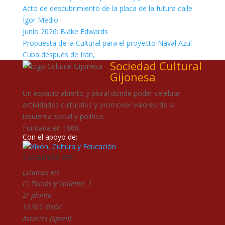
Acto de descubrimiento de la placa de la futura calle
Ígor Medio
Junio 2026: Blake Edwards
Propuesta de la Cultural para el proyecto Naval Azul
Cuba después de Irán,
Sociedad Cultural
Gijonesa
Un espacio abierto y plural donde poder celebrar
actividades culturales y promover valores de la
izquierda social y política.
Fundada en 1968.
Con el apoyo de:
Estamos en:
Estamos en:
C/ Tomás y Valiente, 1
2ª planta
33201 Xixón
Asturies (Spain)