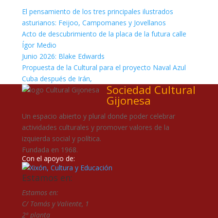
El pensamiento de los tres principales ilustrados
asturianos: Feijoo, Campomanes y Jovellanos
Acto de descubrimiento de la placa de la futura calle
Ígor Medio
Junio 2026: Blake Edwards
Propuesta de la Cultural para el proyecto Naval Azul
Cuba después de Irán,
Sociedad Cultural
Gijonesa
Un espacio abierto y plural donde poder celebrar
actividades culturales y promover valores de la
izquierda social y política.
Fundada en 1968.
Con el apoyo de:
Estamos en:
Estamos en:
C/ Tomás y Valiente, 1
2ª planta