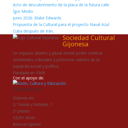
Acto de descubrimiento de la placa de la futura calle
Ígor Medio
Junio 2026: Blake Edwards
Propuesta de la Cultural para el proyecto Naval Azul
Cuba después de Irán,
Sociedad Cultural
Gijonesa
Un espacio abierto y plural donde poder celebrar
actividades culturales y promover valores de la
izquierda social y política.
Fundada en 1968.
Con el apoyo de:
Estamos en:
Estamos en:
C/ Tomás y Valiente, 1
2ª planta
33201 Xixón
Asturies (Spain)