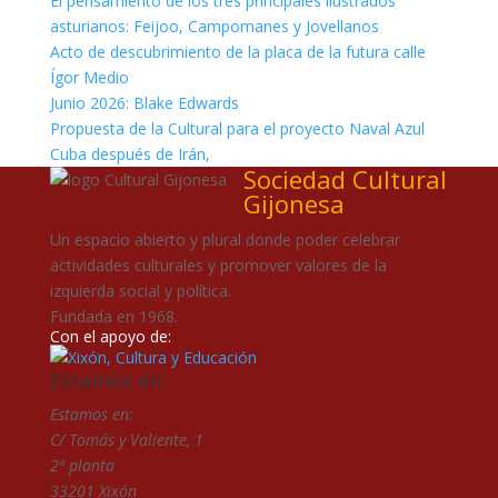
El pensamiento de los tres principales ilustrados
asturianos: Feijoo, Campomanes y Jovellanos
Acto de descubrimiento de la placa de la futura calle
Ígor Medio
Junio 2026: Blake Edwards
Propuesta de la Cultural para el proyecto Naval Azul
Cuba después de Irán,
Sociedad Cultural
Gijonesa
Un espacio abierto y plural donde poder celebrar
actividades culturales y promover valores de la
izquierda social y política.
Fundada en 1968.
Con el apoyo de:
Estamos en:
Estamos en:
C/ Tomás y Valiente, 1
2ª planta
33201 Xixón