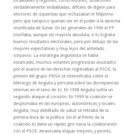
localidades y regiones, como Asturies, situaciones
verdaderamente endiabladas, difíciles de digerir para
electores de izquierdas que rechazaban el felipismo
pero que tampoco querían ver en el poder a la derecha
reunificada de Aznar. En las generales de 1996 el PP
triunfaba, aunque sin mayoría absoluta, e IU lograba
buenos resultados electorales, pero por debajo de las
mejores expectativas y muy lejos del anhelado
sorpasso. La estrategia anguistista se había
estancado, muchos votantes progresistas asustados
por el avance de las derechas regresaban al PSOE, la
presión del grupo PRISA se intensificaba sobre el
liderazgo de Anguita y percutía sobre las discrepancias
internas en el seno de IU. En 1998 Anguita sufría un
segundo ataque al corazón. En 1999 la coalición se
desplomaba en las europeas, autonómicas y locales.
Anguita, muy debilitado de salud se retiraba de la
primera línea de la política. Sin él al frente de la
coalición IU daría un rápido giro hacia la colaboración
con el PSOE. Atravesaría etapas mejores y peores,