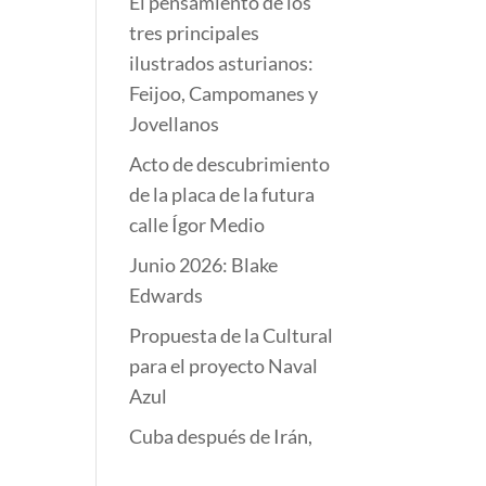
El pensamiento de los
tres principales
ilustrados asturianos:
Feijoo, Campomanes y
Jovellanos
Acto de descubrimiento
de la placa de la futura
calle Ígor Medio
Junio 2026: Blake
Edwards
Propuesta de la Cultural
para el proyecto Naval
Azul
Cuba después de Irán,