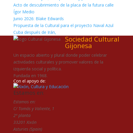
Acto de descubrimiento de la placa de la futura calle
Ígor Medio
Junio 2026: Blake Edwards
Propuesta de la Cultural para el proyecto Naval Azul
Cuba después de Irán,
Sociedad Cultural
Gijonesa
Un espacio abierto y plural donde poder celebrar
actividades culturales y promover valores de la
izquierda social y política.
Fundada en 1968.
Con el apoyo de:
Estamos en:
Estamos en:
C/ Tomás y Valiente, 1
2ª planta
33201 Xixón
Asturies (Spain)