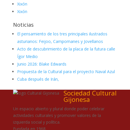
Xixón
Xixón
Noticias
El pensamiento de los tres principales ilustrados
asturianos: Feijoo, Campomanes y Jovellanos
Acto de descubrimiento de la placa de la futura calle
Ígor Medio
Junio 2026: Blake Edwards
Propuesta de la Cultural para el proyecto Naval Azul
Cuba después de Irán,
Sociedad Cultural
Gijonesa
Un espacio abierto y plural donde poder celebrar
actividades culturales y promover valores de la
izquierda social y política.
Fundada en 1968.