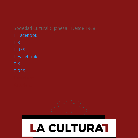
Sociedad Cultural Gijonesa - Desde 1968
Facebook
X
RSS
Facebook
X
RSS
Castellano
Asturianu