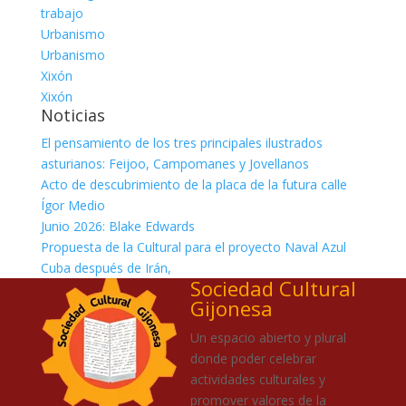
trabajo
Urbanismo
Urbanismo
Xixón
Xixón
Noticias
El pensamiento de los tres principales ilustrados
asturianos: Feijoo, Campomanes y Jovellanos
Acto de descubrimiento de la placa de la futura calle
Ígor Medio
Junio 2026: Blake Edwards
Propuesta de la Cultural para el proyecto Naval Azul
Cuba después de Irán,
Sociedad Cultural
Gijonesa
Un espacio abierto y plural
donde poder celebrar
actividades culturales y
promover valores de la