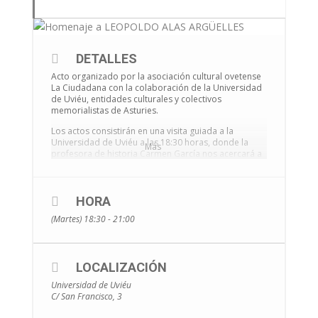
DETALLES
Acto organizado por la asociación cultural ovetense
La Ciudadana con la colaboración de la Universidad
de Uviéu, entidades culturales y colectivos
memorialistas de Asturies.
Los actos consistirán en una visita guiada a la
Universidad de Uviéu a las 18:30 horas, donde la
Más
profesora de historia Carmen García nos acercará a
la Universidad de la época de la Revolución de
Octubre del 34 y de la guerra civil.
A las horas 19:30 en el edificio histórico de la
HORA
Universidad habrá un acto de homenaje a su figura
(Martes) 18:30 - 21:00
que contará con las intervenciones de Don Ignacio
Villaverde, Rector de la Universidad de Oviedo, Don
Francisco Erice profesor de historia contemporánea
y Don Leopoldo Tolivar, Catedrático de Derecho y
nieto de Don Leopoldo Alas Argüelles.
LOCALIZACIÓN
Universidad de Uviéu
C/ San Francisco, 3