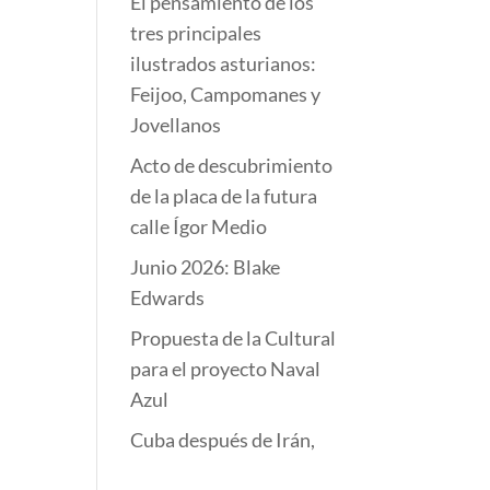
El pensamiento de los
tres principales
ilustrados asturianos:
Feijoo, Campomanes y
Jovellanos
Acto de descubrimiento
de la placa de la futura
calle Ígor Medio
Junio 2026: Blake
Edwards
Propuesta de la Cultural
para el proyecto Naval
Azul
Cuba después de Irán,