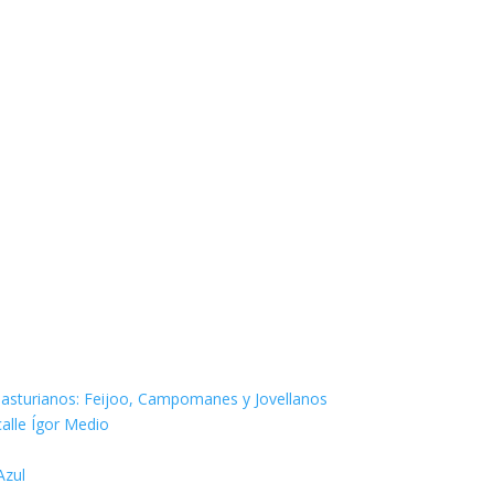
os asturianos: Feijoo, Campomanes y Jovellanos
calle Ígor Medio
Azul