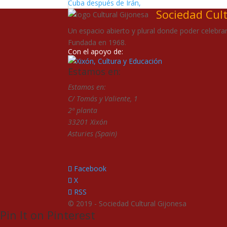
Cuba después de Irán,
Sociedad Cul
Un espacio abierto y plural donde poder celebrar 
Fundada en 1968.
Con el apoyo de:
Estamos en:
Estamos en:
C/ Tomás y Valiente, 1
2ª planta
33201 Xixón
Asturies (Spain)
Facebook
X
RSS
© 2019 - Sociedad Cultural Gijonesa
Pin It on Pinterest