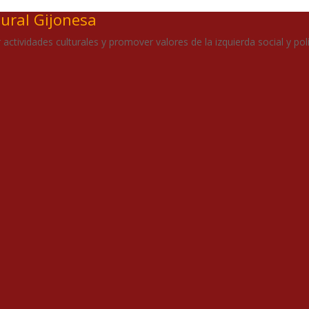
tural Gijonesa
actividades culturales y promover valores de la izquierda social y polí