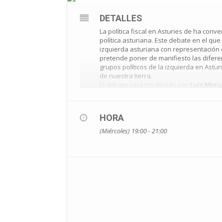
DETALLES
La política fiscal en Asturies de ha con
política asturiana. Este debate en el qu
izquierda asturiana con representación 
pretende poner de manifiesto las difer
grupos políticos de la izquierda en Astu
de nuestra tierra.
El debate será moderado por
Luis Migu
La entrada será libre hasta completar af
Pandemia del Covid 19.
HORA
(Miércoles) 19:00 - 21:00