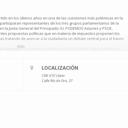
vertido en los últimos años en una de las cuestiones más polémicas en la
e participaran representantes de los tres grupos parlamentarios de la
en la Junta General del Principado; IU, PODEMOS Asturies y PSOE,
entes propuestas políticas que en materia de impuestos proponen los
rias tratando de acercar a la ciudadanía un debate central para el futuro
Más
el González
economista y directivo de la Sociedad Cultural Gijonesa.
oro y con estricto cumplimiento de las medidas sanitarias derivadas de la
LOCALIZACIÓN
CMI d'El Llano
Calle Río de Oro, 37