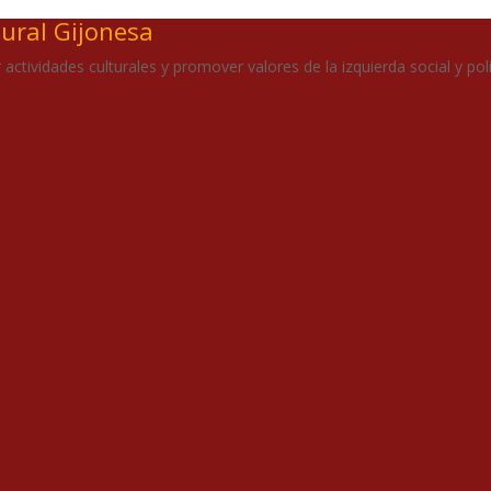
tural Gijonesa
actividades culturales y promover valores de la izquierda social y polí