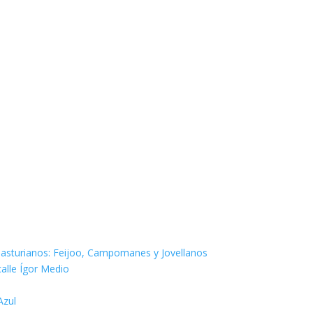
os asturianos: Feijoo, Campomanes y Jovellanos
calle Ígor Medio
Azul