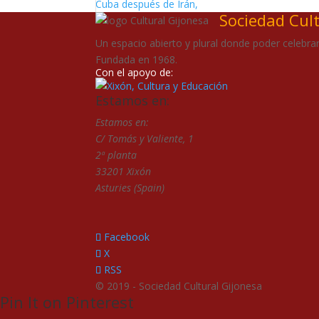
Cuba después de Irán,
Sociedad Cul
Un espacio abierto y plural donde poder celebrar 
Fundada en 1968.
Con el apoyo de:
Estamos en:
Estamos en:
C/ Tomás y Valiente, 1
2ª planta
33201 Xixón
Asturies (Spain)
Facebook
X
RSS
© 2019 - Sociedad Cultural Gijonesa
Pin It on Pinterest