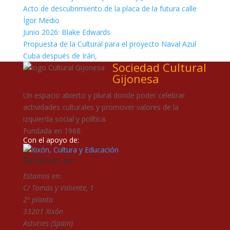
Acto de descubrimiento de la placa de la futura calle
Ígor Medio
Junio 2026: Blake Edwards
Propuesta de la Cultural para el proyecto Naval Azul
Cuba después de Irán,
Sociedad Cultural
Gijonesa
Un espacio abierto y plural donde poder celebrar
actividades culturales y promover valores de la
izquierda social y política.
Fundada en 1968.
Con el apoyo de:
Estamos en:
Estamos en:
C/ Tomás y Valiente, 1
2ª planta
33201 Xixón
Asturies (Spain)