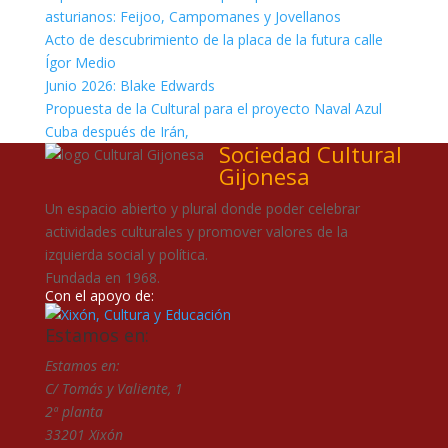
asturianos: Feijoo, Campomanes y Jovellanos
Acto de descubrimiento de la placa de la futura calle
Ígor Medio
Junio 2026: Blake Edwards
Propuesta de la Cultural para el proyecto Naval Azul
Cuba después de Irán,
Sociedad Cultural
Gijonesa
Un espacio abierto y plural donde poder celebrar
actividades culturales y promover valores de la
izquierda social y política.
Fundada en 1968.
Con el apoyo de:
Estamos en:
Estamos en:
C/ Tomás y Valiente, 1
2ª planta
33201 Xixón