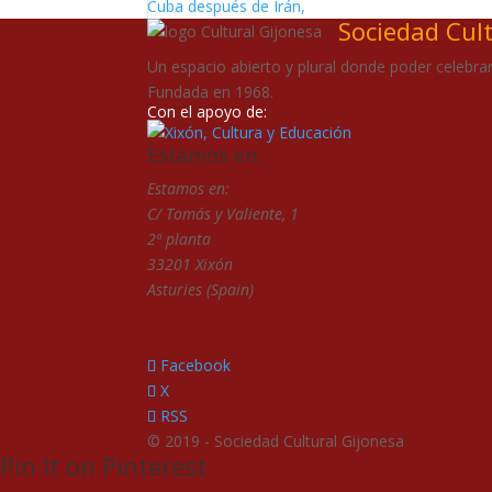
Cuba después de Irán,
Sociedad Cul
Un espacio abierto y plural donde poder celebrar 
Fundada en 1968.
Con el apoyo de:
Estamos en:
Estamos en:
C/ Tomás y Valiente, 1
2ª planta
33201 Xixón
Asturies (Spain)
Facebook
X
RSS
© 2019 - Sociedad Cultural Gijonesa
Pin It on Pinterest