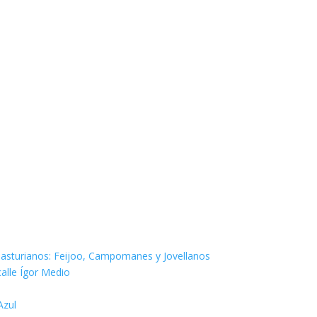
os asturianos: Feijoo, Campomanes y Jovellanos
calle Ígor Medio
Azul