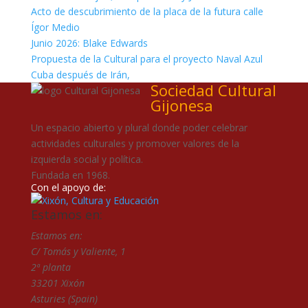
Acto de descubrimiento de la placa de la futura calle
Ígor Medio
Junio 2026: Blake Edwards
Propuesta de la Cultural para el proyecto Naval Azul
Cuba después de Irán,
Sociedad Cultural
Gijonesa
Un espacio abierto y plural donde poder celebrar
actividades culturales y promover valores de la
izquierda social y política.
Fundada en 1968.
Con el apoyo de:
Estamos en:
Estamos en:
C/ Tomás y Valiente, 1
2ª planta
33201 Xixón
Asturies (Spain)