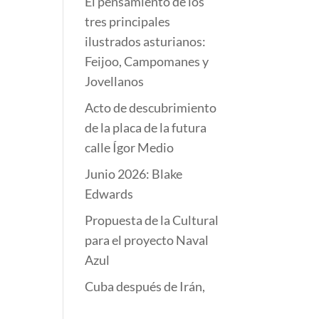
El pensamiento de los
tres principales
ilustrados asturianos:
Feijoo, Campomanes y
Jovellanos
Acto de descubrimiento
de la placa de la futura
calle Ígor Medio
Junio 2026: Blake
Edwards
Propuesta de la Cultural
para el proyecto Naval
Azul
Cuba después de Irán,