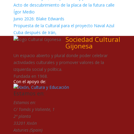
Acto de descubrimiento de la placa de la futura calle
Ígor Medio
Junio 2026: Blake Edwards
Propuesta de la Cultural para el proyecto Naval Azul
Cuba después de Irán,
Sociedad Cultural
Gijonesa
Un espacio abierto y plural donde poder celebrar
actividades culturales y promover valores de la
izquierda social y política.
Fundada en 1968.
Con el apoyo de:
Estamos en:
Estamos en:
C/ Tomás y Valiente, 1
2ª planta
33201 Xixón
Asturies (Spain)