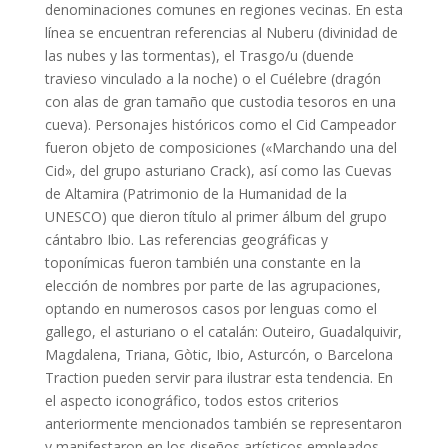
denominaciones comunes en regiones vecinas. En esta
línea se encuentran referencias al Nuberu (divinidad de
las nubes y las tormentas), el Trasgo/u (duende
travieso vinculado a la noche) o el Cuélebre (dragón
con alas de gran tamaño que custodia tesoros en una
cueva). Personajes históricos como el Cid Campeador
fueron objeto de composiciones («Marchando una del
Cid», del grupo asturiano Crack), así como las Cuevas
de Altamira (Patrimonio de la Humanidad de la
UNESCO) que dieron título al primer álbum del grupo
cántabro Ibio. Las referencias geográficas y
toponímicas fueron también una constante en la
elección de nombres por parte de las agrupaciones,
optando en numerosos casos por lenguas como el
gallego, el asturiano o el catalán: Outeiro, Guadalquivir,
Magdalena, Triana, Gòtic, Ibio, Asturcón, o Barcelona
Traction pueden servir para ilustrar esta tendencia. En
el aspecto iconográfico, todos estos criterios
anteriormente mencionados también se representaron
y manifestaron en los diseños artísticos empleados